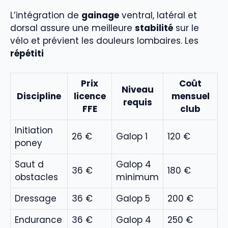
L’intégration de
gainage
ventral, latéral et
dorsal assure une meilleure
stabilité
sur le
vélo et prévient les douleurs lombaires. Les
répétiti
Prix
Coût
Niveau
Discipline
licence
mensuel
requis
FFE
club
Initiation
26 €
Galop 1
120 €
poney
Saut d
Galop 4
36 €
180 €
obstacles
minimum
Dressage
36 €
Galop 5
200 €
Endurance
36 €
Galop 4
250 €