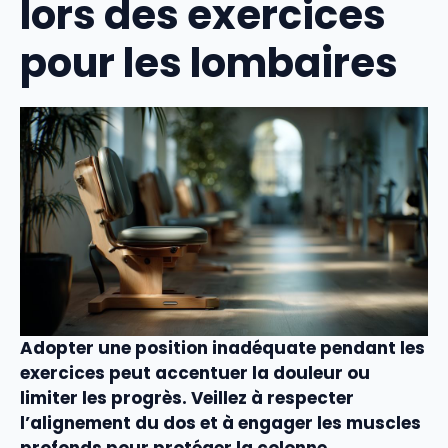
lors des exercices
pour les lombaires
Adopter une
position
inadéquate pendant les
exercices
peut accentuer la
douleur
ou
limiter les progrès. Veillez à respecter
l’alignement du
dos
et à engager les
muscles