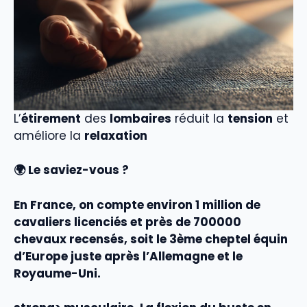
L’
étirement
des
lombaires
réduit la
tension
et
améliore la
relaxation
🌍 Le saviez-vous ?
En France, on compte environ
1 million de
cavaliers licenciés
et près de 700000
chevaux recensés, soit le 3ème cheptel équin
d’Europe juste après l’Allemagne et le
Royaume-Uni.