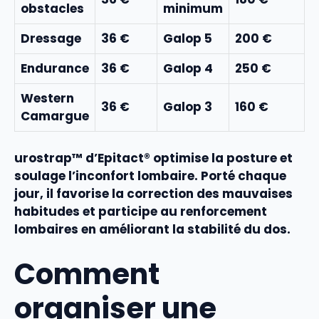
obstacles
minimum
Dressage
36 €
Galop 5
200 €
Endurance
36 €
Galop 4
250 €
Western
36 €
Galop 3
160 €
Camargue
urostrap™ d’Epitact® optimise la
posture
et
soulage l’inconfort lombaire. Porté chaque
jour, il favorise la correction des mauvaises
habitudes et participe au
renforcement
lombaires
en améliorant la
stabilité
du
dos
.
Comment
organiser une