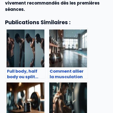
vivement recommandés dès les premières
séances.
Publications Similaires :
Full body, half
Comment allier
body ou split…
la musculation
quel format
et la natation ?
d’entraînement
choisir ?