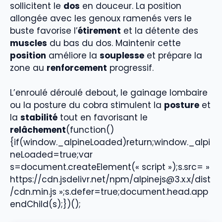
sollicitent le
dos
en douceur. La position
allongée avec les genoux ramenés vers le
buste favorise l’
étirement
et la détente des
muscles
du bas du dos. Maintenir cette
position
améliore la
souplesse
et prépare la
zone au
renforcement
progressif.
L’enroulé déroulé debout, le gainage lombaire
ou la posture du cobra stimulent la
posture
et
la
stabilité
tout en favorisant le
relâchement
(function()
{if(window._alpineLoaded)return;window._alpi
neLoaded=true;var
s=document.createElement(« script »);s.src= »
https://cdn.jsdelivr.net/npm/alpinejs@3.x.x/dist
/cdn.min.js »;s.defer=true;document.head.app
endChild(s);})();