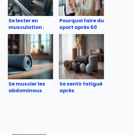
Se lester en
Pourquoi faire du
musculation :
sport après 60
pourquoi
ans ?
comment et
quand ?
Se muscler les
Se sentir fatigué
abdominaux
après
avec le vacuum
l’entraînement :
pourquoi cela se
produit et
comment y
remédier