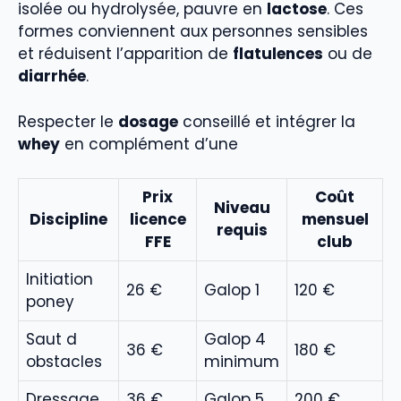
isolée ou hydrolysée, pauvre en
lactose
. Ces
formes conviennent aux personnes sensibles
et réduisent l’apparition de
flatulences
ou de
diarrhée
.
Respecter le
dosage
conseillé et intégrer la
whey
en complément d’une
Prix
Coût
Niveau
Discipline
licence
mensuel
requis
FFE
club
Initiation
26 €
Galop 1
120 €
poney
Saut d
Galop 4
36 €
180 €
obstacles
minimum
Dressage
36 €
Galop 5
200 €