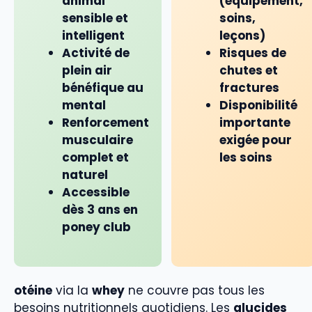
animal
(équipement,
sensible et
soins,
intelligent
leçons)
Activité de
Risques de
plein air
chutes et
bénéfique au
fractures
mental
Disponibilité
Renforcement
importante
musculaire
exigée pour
complet et
les soins
naturel
Accessible
dès 3 ans en
poney club
otéine
via la
whey
ne couvre pas tous les
besoins nutritionnels quotidiens. Les
glucides