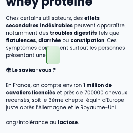
whey protéine
Chez certains utilisateurs, des
effets
secondaires
indésirables
peuvent apparaître,
notamment des
troubles digestifs
tels que
flatulences
,
diarrhée
ou
constipation
. Ces
symptômes concernent surtout les personnes
présentant une
🌍 Le saviez-vous ?
En France, on compte environ
1 million de
cavaliers licenciés
et près de 700000 chevaux
recensés, soit le 3ème cheptel équin d’Europe
juste après l’Allemagne et le Royaume-Uni.
ong>intolérance au
lactose
.