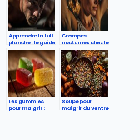
Apprendre la full
Crampes
planche : le guide
nocturnes chez le
complet
sportif : causes
(vraiment) !
prévention et
solutions
Les gummies
Soupe pour
pour maigrir :
maigrir du ventre
fonctionnent-ils
: 15 recettes
vraiment ?
rapides et
savoureuses