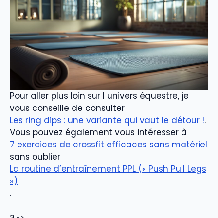
Pour aller plus loin sur l univers équestre, je
vous conseille de consulter
Les ring dips : une variante qui vaut le détour !
.
Vous pouvez également vous intéresser à
7 exercices de crossfit efficaces sans matériel
sans oublier
La routine d’entraînement PPL (« Push Pull Legs
»)
.
? »>