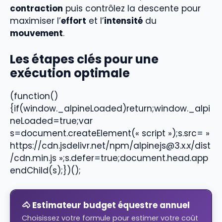
contraction
puis contrôlez la descente pour
maximiser l’
effort
et l’
intensité
du
mouvement
.
Les étapes clés pour une
exécution optimale
(function()
{if(window._alpineLoaded)return;window._alpi
neLoaded=true;var
s=document.createElement(« script »);s.src= »
https://cdn.jsdelivr.net/npm/alpinejs@3.x.x/dist
/cdn.min.js »;s.defer=true;document.head.app
endChild(s);})();
🐴 Estimateur budget équestre annuel
Choisissez votre formule pour estimer votre coût