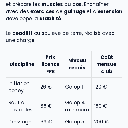
et prépare les
muscles
du
dos
. Enchaîner
avec des
exercices
de
gainage
et d’
extension
développe la
stabilité
.
Le
deadlift
ou soulevé de terre, réalisé avec
une charge
Prix
Coût
Niveau
Discipline
licence
mensuel
requis
FFE
club
Initiation
26 €
Galop 1
120 €
poney
Saut d
Galop 4
36 €
180 €
obstacles
minimum
Dressage
36 €
Galop 5
200 €