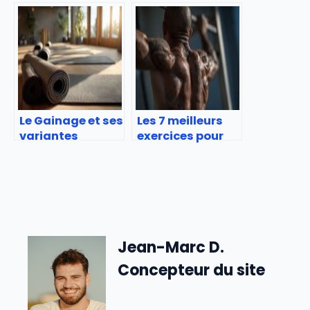
musculation de
Pourquoi Choisir
Tom Holland ?
ce Sport avec un
Coach Sportif à
Paris et en Île-
de-France ?
Le Gainage et ses
Les 7 meilleurs
variantes
exercices pour
grossir l’épaisser
de son dos
Jean-Marc D.
Concepteur du site