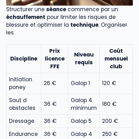
Structurer une
séance
commence par un
échauffement
pour limiter les risques de
blessure et optimiser la
technique
. Organiser
les
Prix
Coût
Niveau
Discipline
licence
mensuel
requis
FFE
club
Initiation
26 €
Galop 1
120 €
poney
Saut d
Galop 4
36 €
180 €
obstacles
minimum
Dressage
36 €
Galop 5
200 €
Endurance
36 €
Galop 4
250 €