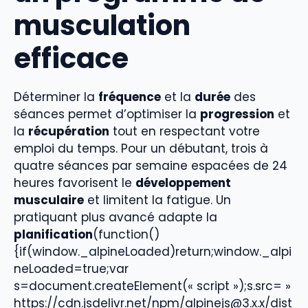
musculation
efficace
Déterminer la
fréquence
et la
durée
des
séances permet d’optimiser la
progression
et
la
récupération
tout en respectant votre
emploi du temps. Pour un débutant, trois à
quatre séances par semaine espacées de 24
heures favorisent le
développement
musculaire
et limitent la fatigue. Un
pratiquant plus avancé adapte la
planification
(function()
{if(window._alpineLoaded)return;window._alpi
neLoaded=true;var
s=document.createElement(« script »);s.src= »
https://cdn.jsdelivr.net/npm/alpinejs@3.x.x/dist