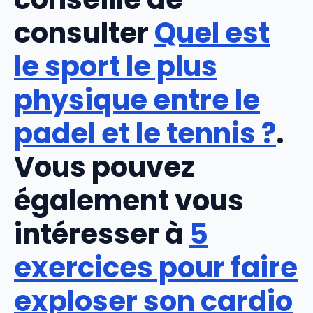
consulter
Quel est
le sport le plus
physique entre le
padel et le tennis ?
.
Vous pouvez
également vous
intéresser à
5
exercices pour faire
exploser son cardio