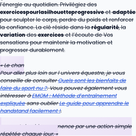
l’énergie au quotidien. Privilégiez des
exercicespourlasilhouetteprogressive
et
adaptée
pour sculpter le corps, perdre du poids et renforcer
la confiance. La clé réside dans la
régularité
, la
variation
des
exercices
et l’écoute de Vos
sensations pour maintenir la motivation et
progresser durablement.
« Le chan
Pour aller plus loin sur l univers équestre, je vous
conseille de consulter
Quels sont les bienfaits de
faire du sport nu ?
. Vous pouvez également vous
intéresser à
EMOM : Méthode d’entraînement
expliquée
sans oublier
Le guide pour apprendre le
handstand facilement !
.
gement durable commence par une action simple
répétée chaque jour. »