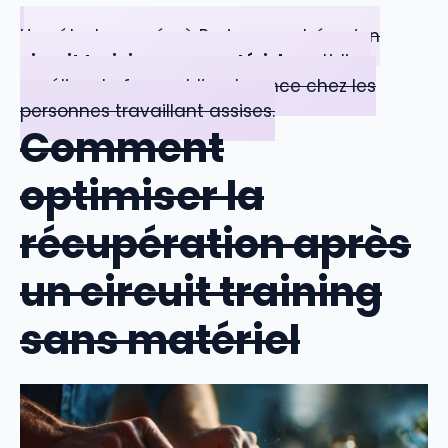
Une étude menée à Paris a montré qu’un
circuit training
sans matériel
quotidien
améliore la force et l’endurance chez les
personnes travaillant assises.
Comment
optimiser la
récupération après
un circuit training
sans matériel