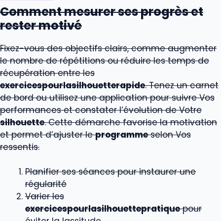
Comment mesurer ses progrès et
rester motivé
Fixez-vous des objectifs clairs, comme augmenter
le nombre de répétitions ou réduire les temps de
récupération entre les
exercicespourlasilhouetterapide
. Tenez un carnet
de bord ou utilisez une application pour suivre Vos
performances et constater l’évolution de Votre
silhouette
. Cette démarche favorise la motivation
et permet d’ajuster le
programme
selon Vos
ressentis.
Planifier ses séances pour instaurer une
régularité
Varier les
exercicespourlasilhouettepratique
pour