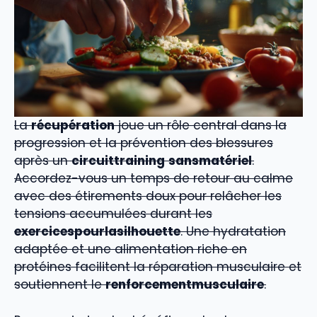
La
récupération
joue un rôle central dans la
progression et la prévention des blessures
après un
circuittraining
sansmatériel
.
Accordez-vous un temps de retour au calme
avec des étirements doux pour relâcher les
tensions accumulées durant les
exercicespourlasilhouette
. Une hydratation
adaptée et une alimentation riche en
protéines facilitent la réparation musculaire et
soutiennent le
renforcementmusculaire
.