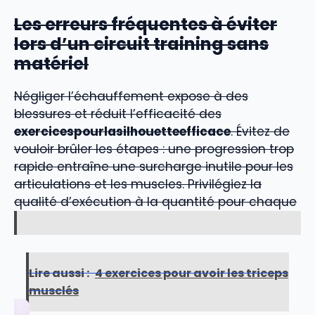
Les erreurs fréquentes à éviter
lors d’un circuit training sans
matériel
Négliger l’échauffement expose à des
blessures et réduit l’efficacité des
exercicespourlasilhouetteefficace
. Évitez de
vouloir brûler les étapes : une progression trop
rapide entraîne une surcharge inutile pour les
articulations et les muscles. Privilégiez la
qualité d’exécution à la quantité pour chaque
Lire aussi :
4 exercices pour avoir les triceps
musclés