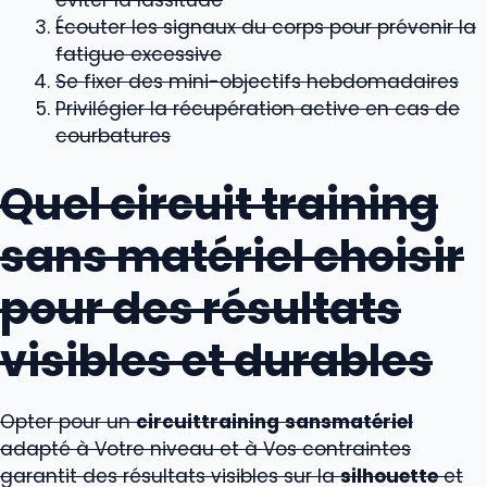
éviter la lassitude
Écouter les signaux du corps pour prévenir la
fatigue excessive
Se fixer des mini-objectifs hebdomadaires
Privilégier la récupération active en cas de
courbatures
Quel circuit training
sans matériel choisir
pour des résultats
visibles et durables
Opter pour un
circuittraining
sansmatériel
adapté à Votre niveau et à Vos contraintes
garantit des résultats visibles sur la
silhouette
et