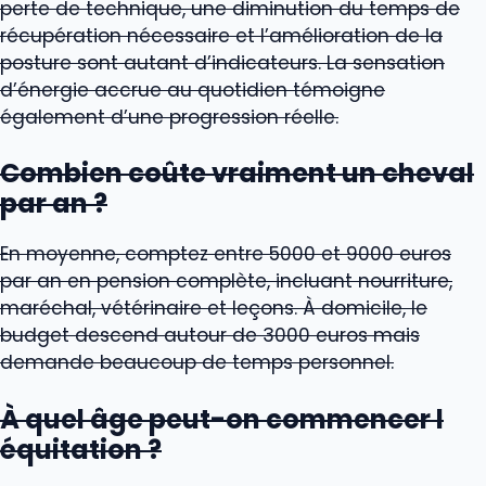
perte de technique, une diminution du temps de
récupération nécessaire et l’amélioration de la
posture sont autant d’indicateurs. La sensation
d’énergie accrue au quotidien témoigne
également d’une progression réelle.
Combien coûte vraiment un cheval
par an ?
En moyenne, comptez entre 5000 et 9000 euros
par an en pension complète, incluant nourriture,
maréchal, vétérinaire et leçons. À domicile, le
budget descend autour de 3000 euros mais
demande beaucoup de temps personnel.
À quel âge peut-on commencer l
équitation ?