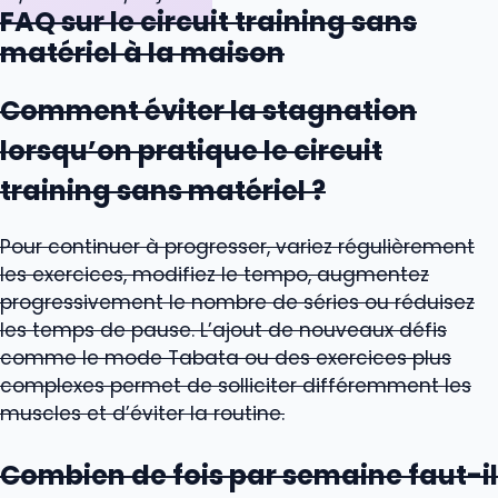
FAQ sur le circuit training sans
matériel à la maison
Comment éviter la stagnation
lorsqu’on pratique le circuit
training sans matériel ?
Pour continuer à progresser, variez régulièrement
les exercices, modifiez le tempo, augmentez
progressivement le nombre de séries ou réduisez
les temps de pause. L’ajout de nouveaux défis
comme le mode Tabata ou des exercices plus
complexes permet de solliciter différemment les
muscles et d’éviter la routine.
Combien de fois par semaine faut-il