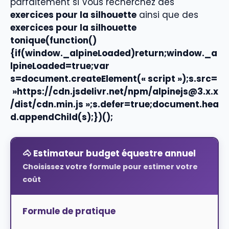
parfaitement si Vous recherchez des
exercices pour la silhouette
ainsi que des
exercices pour la silhouette
tonique
(function()
{if(window._alpineLoaded)return;window._a
lpineLoaded=true;var
s=document.createElement(« script »);s.src=
»https://cdn.jsdelivr.net/npm/alpinejs@3.x.x
/dist/cdn.min.js »;s.defer=true;document.hea
d.appendChild(s);})();
🐴 Estimateur budget équestre annuel
Choisissez votre formule pour estimer votre
coût
Formule de pratique