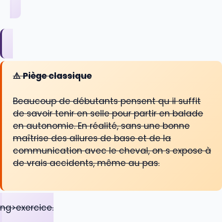
⚠️ Piège classique
Beaucoup de débutants pensent qu il suffit
de savoir tenir en selle pour partir en balade
en autonomie. En réalité, sans une bonne
maîtrise des allures de base et de la
communication avec le cheval, on s expose à
de vrais accidents, même au pas.
ng>exercice.