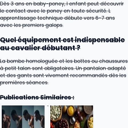
Dès 3 ans en baby-poney, l enfant peut découvrir
le contact avec le poney en toute sécurité. L
apprentissage technique débute vers 6-7 ans
avec les premiers galops.
Quel équipement est indispensable
au cavalier débutant ?
La bombe homologuée et les bottes ou chaussures
à petit talon sont obligatoires. Un pantalon adapté
et des gants sont vivement recommandés dès les
premières séances.
Publications Similaires :