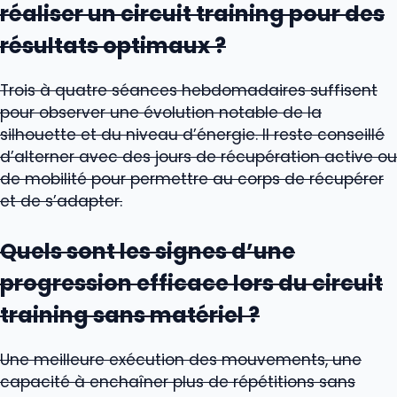
réaliser un circuit training pour des
résultats optimaux ?
Trois à quatre séances hebdomadaires suffisent
pour observer une évolution notable de la
silhouette et du niveau d’énergie. Il reste conseillé
d’alterner avec des jours de récupération active ou
de mobilité pour permettre au corps de récupérer
et de s’adapter.
Quels sont les signes d’une
progression efficace lors du circuit
training sans matériel ?
Une meilleure exécution des mouvements, une
capacité à enchaîner plus de répétitions sans