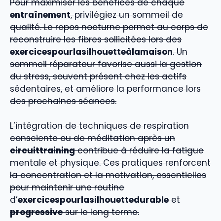
Pour maximiser les bénéfices de chaque
entraînement
, privilégiez un sommeil de
qualité. Le repos nocturne permet au corps de
reconstruire les fibres sollicitées lors des
exercicespourlasilhouetteàlamaison
. Un
sommeil réparateur favorise aussi la gestion
du stress, souvent présent chez les actifs
sédentaires, et améliore la performance lors
des prochaines séances.
L’intégration de techniques de respiration
consciente ou de méditation après un
circuittraining
contribue à réduire la fatigue
mentale et physique. Ces pratiques renforcent
la concentration et la motivation, essentielles
pour maintenir une routine
d’
exercicespourlasilhouettedurable
et
progressive
sur le long terme.