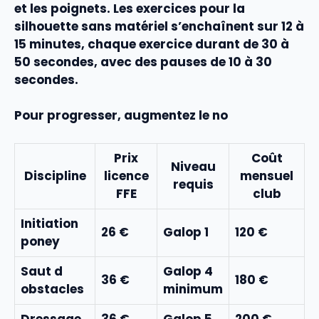
et les poignets. Les
exercices pour la
silhouette sans matériel
s’enchaînent sur 12 à
15 minutes, chaque
exercice
durant de 30 à
50 secondes, avec des pauses de 10 à 30
secondes.
Pour progresser, augmentez le no
Prix
Coût
Niveau
Discipline
licence
mensuel
requis
FFE
club
Initiation
26 €
Galop 1
120 €
poney
Saut d
Galop 4
36 €
180 €
obstacles
minimum
Dressage
36 €
Galop 5
200 €