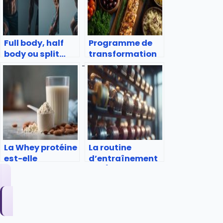
Full body, half
Programme de
body ou split…
transformation
quel format
physique en 28
d’entraînement
jours
choisir ?
La Whey protéine
La routine
est-elle
d’entraînement
dangereuse ?
PPL (« Push Pull
Legs »)