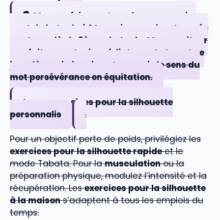
🗣️ Mon expérience :
Lors de mon premier
saut d obstacle à 14 ans, je me suis retrouvée
par terre dès le 3ème obstacle. Mon moniteur
m a fait remonter immédiatement et c est ce
jour-là que j ai vraiment compris le sens du
mot persévérance en équitation.
trong>exercices pour la silhouette
personnalis
.
Pour un objectif perte de poids, privilégiez les
exercices pour la silhouette rapide
et le
mode Tabata. Pour la
musculation
ou la
préparation physique, modulez l’intensité et la
récupération. Les
exercices pour la silhouette
à la maison
s’adaptent à tous les emplois du
temps.