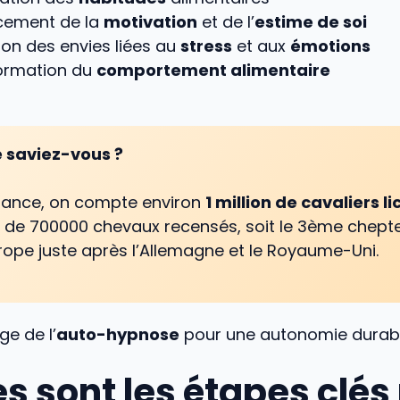
cement de la
motivation
et de l’
estime de soi
on des envies liées au
stress
et aux
émotions
ormation du
comportement alimentaire
e saviez-vous ?
rance, on compte environ
1 million de cavaliers l
 de 700000 chevaux recensés, soit le 3ème chepte
rope juste après l’Allemagne et le Royaume-Uni.
ge de l’
auto-hypnose
pour une autonomie durab
s sont les étapes clés