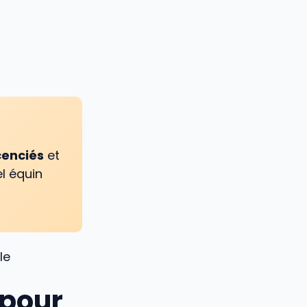
icenciés
et
l équin
le
 pour