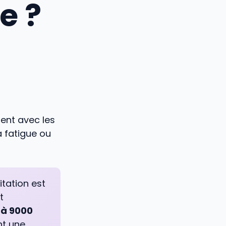
e ?
tent avec les
la fatigue ou
itation est
t
 à 9000
nt une