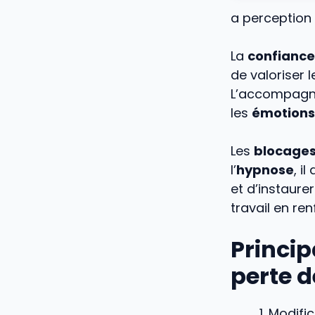
a perception 
La
confiance
de valoriser 
L’accompagne
les
émotions
Les
blocage
l’
hypnose
, i
et d’instaurer
travail en re
Princip
perte d
Modifi