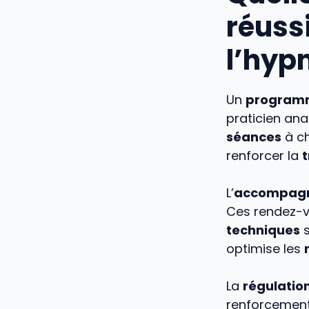
réuss
l’hyp
Un
program
praticien ana
séances
à ch
renforcer la
L’
accompag
Ces rendez-v
techniques
s
optimise les
La
régulatio
renforcement