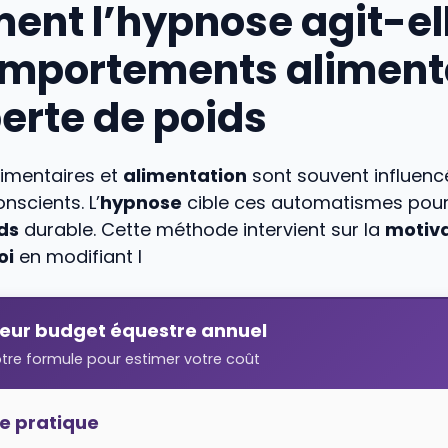
nt l’hypnose agit-ell
omportements aliment
perte de poids
imentaires et
alimentation
sont souvent influenc
scients. L’
hypnose
cible ces automatismes pour f
ds
durable. Cette méthode intervient sur la
motiva
oi
en modifiant l
teur budget équestre annuel
otre formule pour estimer votre coût
e pratique