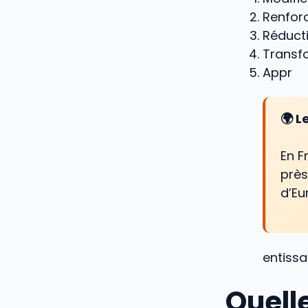
Renfor
Réducti
Transf
Appr
🌍 L
En F
près
d’Eu
entissa
Quelle