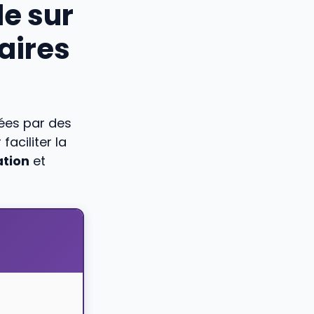
e sur
aires
ées par des
aciliter la
tion
et