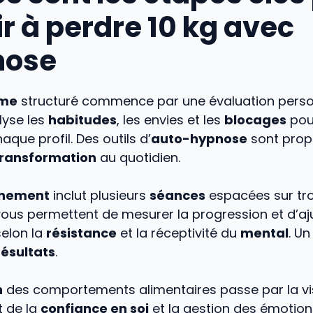
ir à perdre 10 kg avec
nose
me
structuré commence par une évaluation person
lyse les
habitudes
, les envies et les
blocages
pou
aque profil. Des outils d’
auto-hypnose
sont prop
transformation
au quotidien.
nement
inclut plusieurs
séances
espacées sur troi
ous permettent de mesurer la progression et d’aju
elon la
résistance
et la réceptivité du
mental
. Un
résultats
.
n
des comportements alimentaires passe par la visu
 de la
confiance en soi
et la gestion des émotions