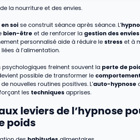
de la nourriture et des envies.
 en soi
se construit séance après séance. L’
hypno
le
bien-être
et de renforcer la
gestion des envies
ment personnalisé aide à réduire le
stress
et à 
liées à l’alimentation.
s
psychologiques freinent souvent la
perte de poi
l devient possible de transformer le
comportement 
 de nouvelles routines positives. L’
auto-hypnose
c
nforçant les
techniques
apprises.
aux leviers de l’hypnose po
e poids
cation des
habitudes
alimentaires