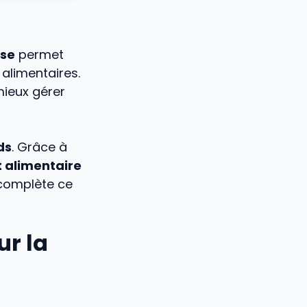
se
permet
alimentaires.
mieux gérer
ds
. Grâce à
alimentaire
omplète ce
ur la