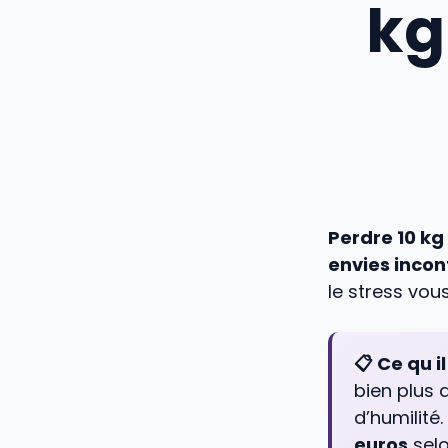
kg
Perdre 10 kg
envies incon
le stress vou
📋 Ce qu il
bien plus 
d’humilité
euros
selo