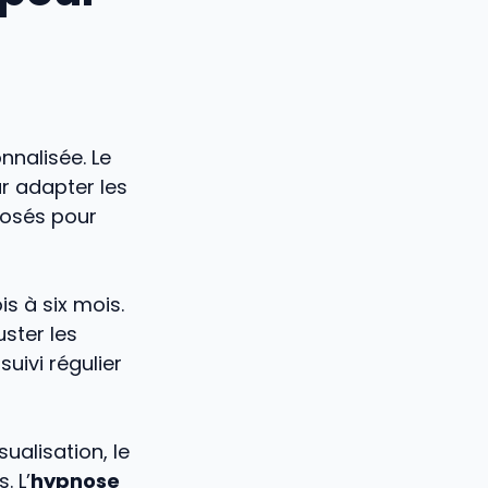
nalisée. Le
r adapter les
osés pour
s à six mois.
ster les
 suivi régulier
alisation, le
. L’
hypnose