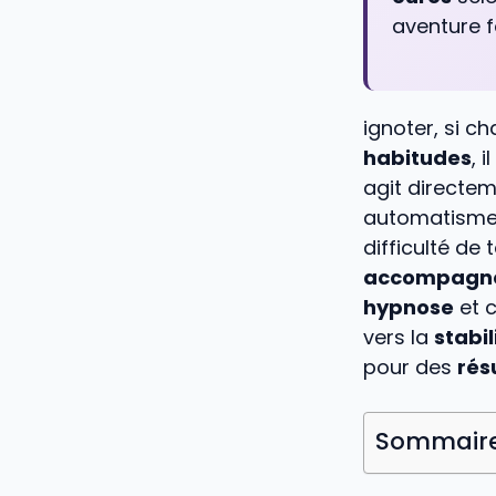
aventure f
ignoter, si c
habitudes
, 
agit directem
automatismes
difficulté de
accompagn
hypnose
et c
vers la
stabil
pour des
rés
Sommair