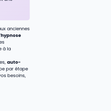
 aux anciennes
’
hypnose
es
 à la
es,
auto-
pe par étape
vos besoins,