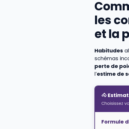
Comme
les c
et la 
Habitudes
al
schémas incon
perte de poi
l’
estime de s
🐴 Estima
Choisissez v
Formule d