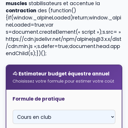
muscles
stabilisateurs et accentue la
contraction
des
(function()
{if(window._alpineLoaded)return;window._alpi
neLoaded=true;var
s=document.createElement(« script »);s.src= »
https://cdn.jsdelivr.net/npm/alpinejs@3.x.x/dist
/cdn.min.js »;s.defer=true;document.head.app
endChild(s);})();
🐴 Estimateur budget équestre annuel
Choisissez votre formule pour estimer votre coût
Formule de pratique