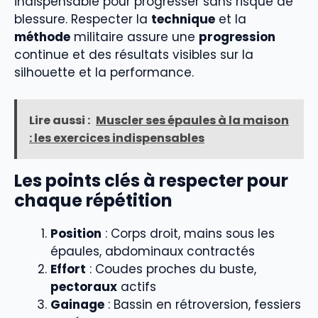
indispensable pour progresser sans risque de
blessure. Respecter la
technique
et la
méthode
militaire assure une
progression
continue et des résultats visibles sur la
silhouette et la performance.
Lire aussi :
Muscler ses épaules à la maison
: les exercices indispensables
Les points clés à respecter pour
chaque répétition
Position
: Corps droit, mains sous les
épaules, abdominaux contractés
Effort
: Coudes proches du buste,
pectoraux
actifs
Gainage
: Bassin en rétroversion, fessiers