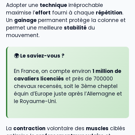
Adopter une
technique
irréprochable
maximise l’
effort
fourni à chaque
répétition
.
Un
gainage
permanent protège la colonne et
permet une meilleure
stabilité
du
mouvement.
🌍 Le saviez-vous ?
En France, on compte environ
1 million de
cavaliers licenciés
et près de 700000
chevaux recensés, soit le 3ème cheptel
équin d’Europe juste après l’Allemagne et
le Royaume-Uni.
La
contraction
volontaire des
muscles
ciblés