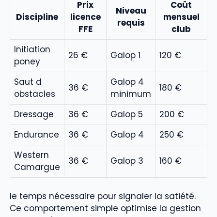
Prix
Coût
Niveau
Discipline
licence
mensuel
requis
FFE
club
Initiation
26 €
Galop 1
120 €
poney
Saut d
Galop 4
36 €
180 €
obstacles
minimum
Dressage
36 €
Galop 5
200 €
Endurance
36 €
Galop 4
250 €
Western
36 €
Galop 3
160 €
Camargue
le temps nécessaire pour signaler la satiété.
Ce comportement simple optimise la gestion