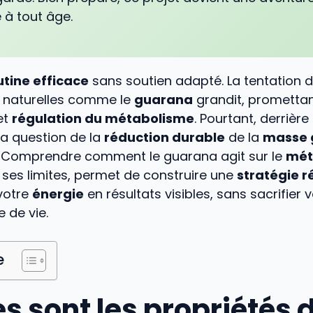
 à tout âge.
utine efficace
sans soutien adapté. La tentation d
s naturelles comme le
guarana
grandit, prometta
et
régulation du métabolisme
. Pourtant, derrière 
la question de la
réduction durable
de la
masse 
e. Comprendre comment le guarana agit sur le
mét
 ses limites, permet de construire une
stratégie r
votre
énergie
en résultats visibles, sans sacrifier 
e de vie.
e
s sont les propriétés 