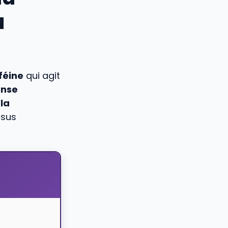
u
féine
qui agit
ense
 la
ssus