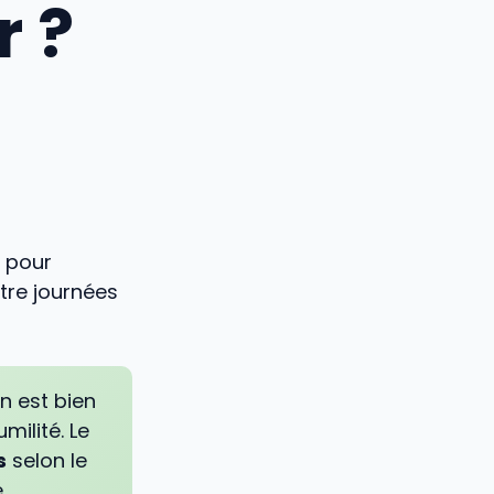
r ?
: pour
ntre journées
n est bien
milité. Le
s
selon le
e