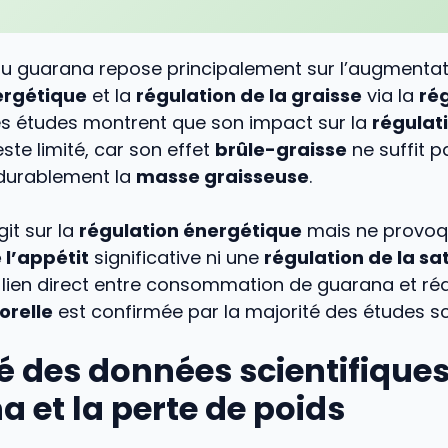
au guarana repose principalement sur l’augmentat
rgétique
et la
régulation de la graisse
via la
ré
Les études montrent que son impact sur la
régulat
este limité, car son effet
brûle-graisse
ne suffit p
durablement la
masse graisseuse
.
it sur la
régulation énergétique
mais ne provoq
 l’appétit
significative ni une
régulation de la sa
 lien direct entre consommation de guarana et ré
orelle
est confirmée par la majorité des études sci
des données scientifiques 
 et la perte de poids