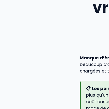
vr
Manque d’é
beaucoup d’a
chargées et te
📋 Les poin
plus qu’un 
coût annue
mode de ga