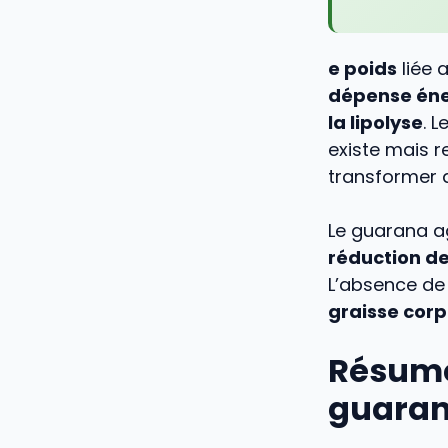
e poids
liée 
dépense éne
la lipolyse
. 
existe mais r
transformer 
Le guarana ag
réduction de
L’absence de
graisse corp
Résumé 
guarana