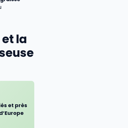
u
et la
sseuse
iés
et près
 d’Europe