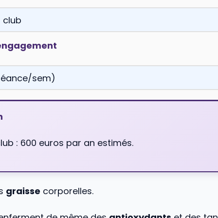
 engagement
n
lub : 600 euros par an estimés.
es
graisse
corporelles.
 renferment de même des
antioxydants
et des tan