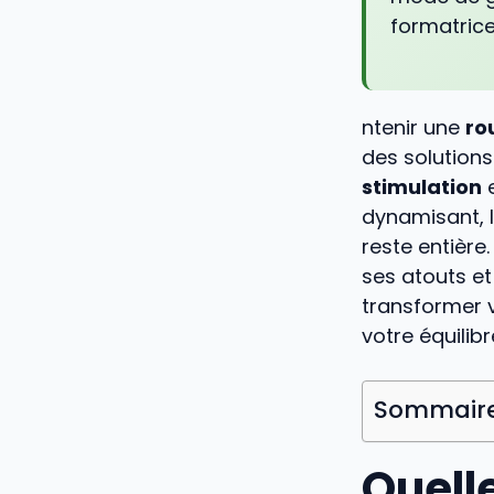
formatrice
ntenir une
ro
des solution
stimulation
dynamisant, 
reste entièr
ses atouts et
transformer 
votre équilibr
Sommair
Quelle