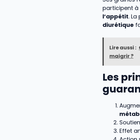
participent à
l’appétit
. L
diurétique
fa
Lire aussi :
maigrir ?
Les pri
guara
Augmen
métab
Soutien
Effet a
Action 