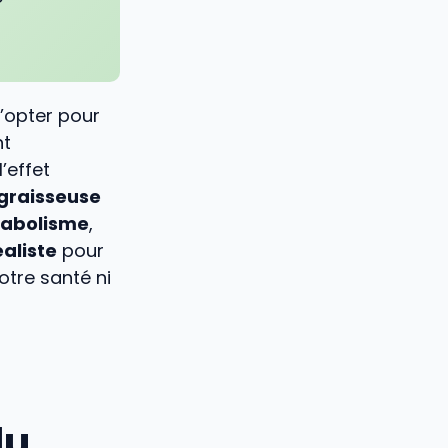
’opter pour
nt
l’effet
graisseuse
abolisme
,
éaliste
pour
votre santé ni
du