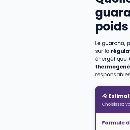
guara
poids
Le guarana, p
sur la
régula
énergétique. 
thermogenè
responsables
🐴 Estima
Choisissez v
Formule d