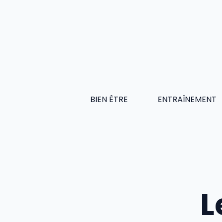
Aller
au
contenu
BIEN ÊTRE
ENTRAÎNEMENT
L