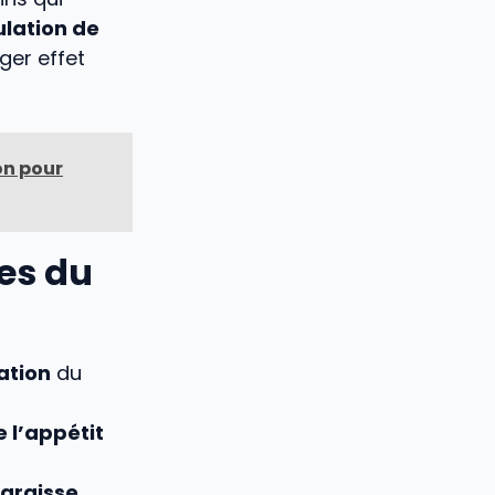
ulation de
ger effet
on pour
ues du
ation
du
 l’appétit
 graisse