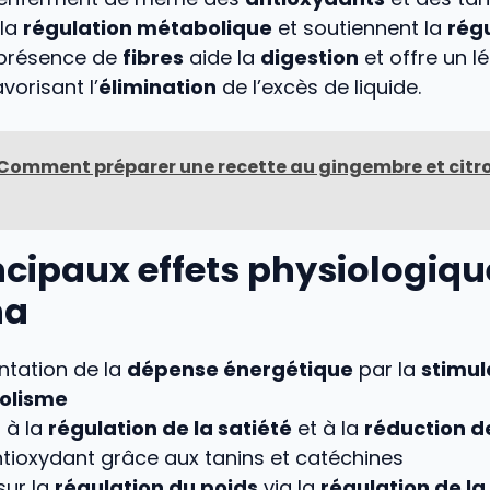
 la
régulation métabolique
et soutiennent la
rég
a présence de
fibres
aide la
digestion
et offre un lé
vorisant l’
élimination
de l’excès de liquide.
Comment préparer une recette au gingembre et citr
ncipaux effets physiologiq
na
tation de la
dépense énergétique
par la
stimul
olisme
 à la
régulation de la satiété
et à la
réduction de
ntioxydant grâce aux tanins et catéchines
sur la
régulation du poids
via la
régulation de la