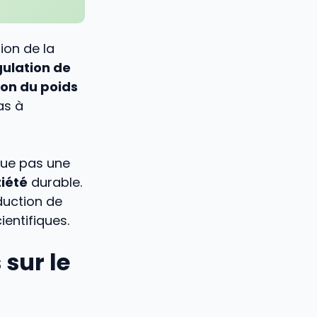
ion de la
gulation de
ion du poids
as à
ue pas une
tiété
durable.
duction de
entifiques.
sur le