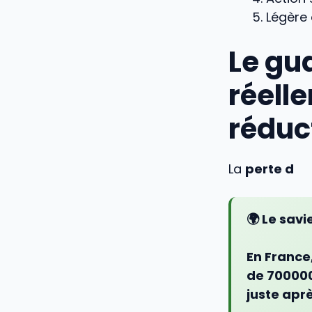
Légère
Le gu
réelle
réduc
La
perte d
🌍 Le savi
En France
de 700000
juste apr